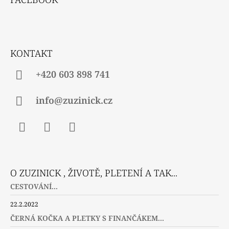
P
A
T
Í
KONTAKT
+420 603 898 741
info@zuzinick.cz
Facebook
Instagram
Twitter
O ZUZINICK , ŽIVOTĚ, PLETENÍ A TAK...
CESTOVÁNÍ...
22.2.2022
ČERNÁ KOČKA A PLETKY S FINANČÁKEM...