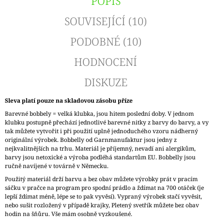
POPIS
SOUVISEJÍCÍ (10)
PODOBNÉ (10)
HODNOCENÍ
DISKUZE
Sleva platí pouze na skladovou zásobu příze
Barevné bobbely = velká klubka, jsou hitem poslední doby. V jednom
klubku postupně přechází jednotlivé barevné nitky z barvy do barvy, a vy
tak můžete vytvořit i při použití uplně jednoduchého vzoru nádherný
originální výrobek. Bobbelly od Garnmanufaktur jsou jedny z
nejkvalitnějších na trhu. Materiál je příjemný, nevadí ani alergikům,
barvy jsou netoxické a výroba podléhá standartům EU. Bobbelly jsou
ručně navíjené v továrně v Německu.
Použitý materiál drží barvu a bez obav můžete výrobky prát v pracím
sáčku v pračce na program pro spodní prádlo a ždímat na 700 otáček (je
lepší ždímat méně, lépe se to pak vyvěsí). Vypraný výrobek stačí vyvěsit,
nebo sušit rozložený v případě krajky, Pletený svetřík můžete bez obav
hodin na šňůru. Vše mám osobně vyzkoušené.