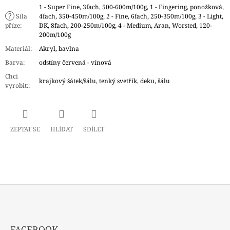
1 - Super Fine, 3fach, 500-600m/100g, 1 - Fingering, ponožková,
?
Síla
4fach, 350-450m/100g, 2 - Fine, 6fach, 250-350m/100g, 3 - Light,
příze
:
DK, 8fach, 200-250m/100g, 4 - Medium, Aran, Worsted, 120-
200m/100g
Materiál
:
Akryl, bavlna
Barva
:
odstíny červená - vínová
Chci
krajkový šátek/šálu, tenký svetřík, deku, šálu
vyrobit:
:
ZEPTAT SE
HLÍDAT
SDÍLET
Z
Á
FACEBOOK