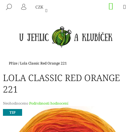
K
Přejít
NÁKU
M
HLEDAT
CZK
na
KOŠÍK
O
PŘIHLÁŠENÍ
ZPĚT
ZPĚT
obsah
Š
Í
C
K
O
P
O
T
Domů
Příze
/
Lola Classic Red Orange 221
Ř
LOLA CLASSIC RED ORANGE
E
B
221
U
J
Průměrné
Neohodnoceno
Podrobnosti hodnocení
E
hodnocení
TIP
produktu
T
je
E
0,0
N
z