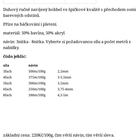
J
Duhový ručně navíjený bobbel ve špičkové kvalitě s přechodem osmi
E
barevných odstínů.
M
E
Příze na háčkování i pletení.
materiál: 50% bavlna, 50% akryl
ZAUBERBALL
návin: 3nitka - 8nitka. Vyberte si požadovanou sílu a počet metrů z
100
TEEZEREMONIE
nabídky.
2249
číslo jehlic:
350
síla
návin
Kč
3fach
500m/100g
2,5mm
4fach
375m/100g
3-3,5mm
5fach
300m/100g
3,5mm
6fach
250m/100g
3,75-4mm
8fach
188m/100g
4,5-5m
základní cena: 220Kč/100g, čím větší návin, tím větší sleva.