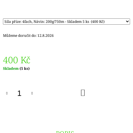
Můžeme doručit do:
12.8.2026
400 Kč
Měrná
Skladem
(5 ks)
cena:
DO
KOŠÍKU