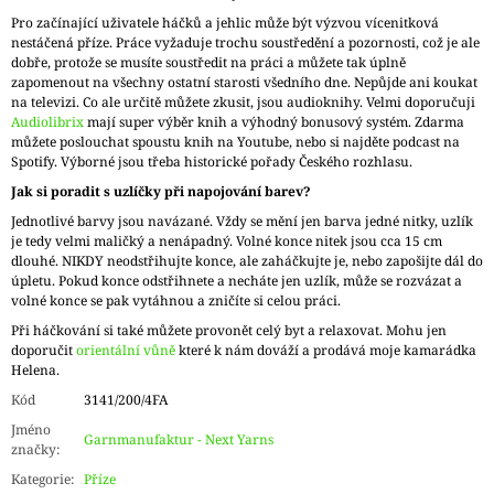
Pro začínající uživatele háčků a jehlic může být výzvou vícenitková
nestáčená příze. Práce vyžaduje trochu soustředění a pozornosti, což je ale
dobře, protože se musíte soustředit na práci a můžete tak úplně
zapomenout na všechny ostatní starosti všedního dne. Nepůjde ani koukat
na televizi. Co ale určitě můžete zkusit, jsou audioknihy. Velmi doporučuji
Audiolibrix
mají super výběr knih a výhodný bonusový systém. Zdarma
můžete poslouchat spoustu knih na Youtube, nebo si najděte podcast na
Spotify. Výborné jsou třeba historické pořady Českého rozhlasu.
Jak si poradit s uzlíčky při napojování barev?
Jednotlivé barvy jsou navázané. Vždy se mění jen barva jedné nitky, uzlík
je tedy velmi maličký a nenápadný. Volné konce nitek jsou cca 15 cm
dlouhé. NIKDY neodstřihujte konce, ale zaháčkujte je, nebo zapošijte dál do
úpletu. Pokud konce odstřihnete a necháte jen uzlík, může se rozvázat a
volné konce se pak vytáhnou a zničíte si celou práci.
Při háčkování si také můžete provonět celý byt a relaxovat. Mohu jen
doporučit
orientální vůně
které k nám dováží a prodává moje kamarádka
Helena.
Kód
3141/200/4FA
Jméno
Garnmanufaktur - Next Yarns
značky
:
Kategorie
:
Příze