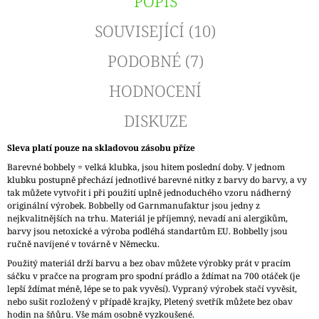
POPIS
SOUVISEJÍCÍ (10)
PODOBNÉ (7)
HODNOCENÍ
DISKUZE
Sleva platí pouze na skladovou zásobu příze
Barevné bobbely = velká klubka, jsou hitem poslední doby. V jednom
klubku postupně přechází jednotlivé barevné nitky z barvy do barvy, a vy
tak můžete vytvořit i při použití uplně jednoduchého vzoru nádherný
originální výrobek. Bobbelly od Garnmanufaktur jsou jedny z
nejkvalitnějších na trhu. Materiál je příjemný, nevadí ani alergikům,
barvy jsou netoxické a výroba podléhá standartům EU. Bobbelly jsou
ručně navíjené v továrně v Německu.
Použitý materiál drží barvu a bez obav můžete výrobky prát v pracím
sáčku v pračce na program pro spodní prádlo a ždímat na 700 otáček (je
lepší ždímat méně, lépe se to pak vyvěsí). Vypraný výrobek stačí vyvěsit,
nebo sušit rozložený v případě krajky, Pletený svetřík můžete bez obav
hodin na šňůru. Vše mám osobně vyzkoušené.