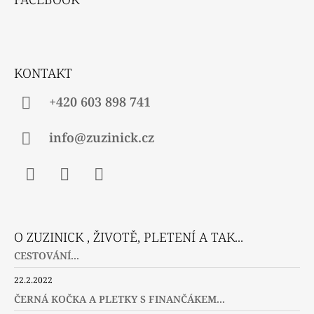
P
A
T
Í
KONTAKT
+420 603 898 741
info@zuzinick.cz
Facebook
Instagram
Twitter
O ZUZINICK , ŽIVOTĚ, PLETENÍ A TAK...
CESTOVÁNÍ...
22.2.2022
ČERNÁ KOČKA A PLETKY S FINANČÁKEM...