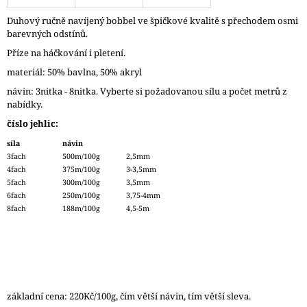
J
Duhový ručně navíjený bobbel ve špičkové kvalitě s přechodem osmi
E
barevných odstínů.
M
E
Příze na háčkování i pletení.
materiál: 50% bavlna, 50% akryl
DÓZIČKA
návin: 3nitka - 8nitka. Vyberte si požadovanou sílu a počet metrů z
NA
DROBNOSTI
nabídky.
NÍZKÁ
číslo jehlic:
15
síla
návin
Kč
3fach
500m/100g
2,5mm
4fach
375m/100g
3-3,5mm
5fach
300m/100g
3,5mm
6fach
250m/100g
3,75-4mm
8fach
188m/100g
4,5-5m
základní cena: 220Kč/100g, čím větší návin, tím větší sleva.