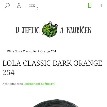
K
Přejít
NÁKU
M
HLEDAT
CZK
na
KOŠÍK
O
PŘIHLÁŠENÍ
ZPĚT
ZPĚT
obsah
Š
Í
C
K
O
P
O
T
Domů
Příze
/
Lola Classic Dark Orange 254
Ř
LOLA CLASSIC DARK ORANGE
E
B
254
U
J
Průměrné
Neohodnoceno
Podrobnosti hodnocení
E
hodnocení
produktu
T
je
E
0,0
N
z