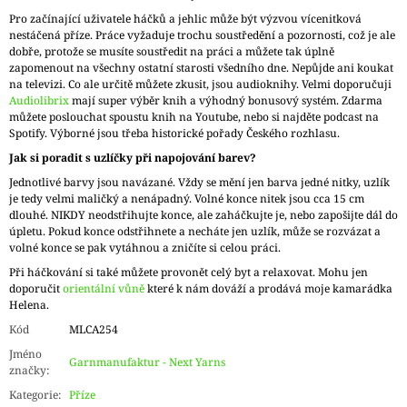
Pro začínající uživatele háčků a jehlic může být výzvou vícenitková
nestáčená příze. Práce vyžaduje trochu soustředění a pozornosti, což je ale
dobře, protože se musíte soustředit na práci a můžete tak úplně
zapomenout na všechny ostatní starosti všedního dne. Nepůjde ani koukat
na televizi. Co ale určitě můžete zkusit, jsou audioknihy. Velmi doporučuji
Audiolibrix
mají super výběr knih a výhodný bonusový systém. Zdarma
můžete poslouchat spoustu knih na Youtube, nebo si najděte podcast na
Spotify. Výborné jsou třeba historické pořady Českého rozhlasu.
Jak si poradit s uzlíčky při napojování barev?
Jednotlivé barvy jsou navázané. Vždy se mění jen barva jedné nitky, uzlík
je tedy velmi maličký a nenápadný. Volné konce nitek jsou cca 15 cm
dlouhé. NIKDY neodstřihujte konce, ale zaháčkujte je, nebo zapošijte dál do
úpletu. Pokud konce odstřihnete a necháte jen uzlík, může se rozvázat a
volné konce se pak vytáhnou a zničíte si celou práci.
Při háčkování si také můžete provonět celý byt a relaxovat. Mohu jen
doporučit
orientální vůně
které k nám dováží a prodává moje kamarádka
Helena.
Kód
MLCA254
Jméno
Garnmanufaktur - Next Yarns
značky
:
Kategorie
:
Příze