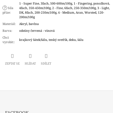
1 - Super Fine, 3fach, 500-600m/100g, 1 - Fingering, ponožková,
?
Síla
4fach, 350-450m/100g, 2 - Fine, 6fach, 250-350m/100g, 3 - Light,
příze
:
DK, 8fach, 200-250m/100g, 4 - Medium, Aran, Worsted, 120-
200m/100g
Materiál
:
Akryl, bavlna
Barva
:
odstíny červená - vínová
Chci
krajkový šátek/šálu, tenký svetřík, deku, šálu
vyrobit:
:
ZEPTAT SE
HLÍDAT
SDÍLET
Z
Á
FACEBOOK