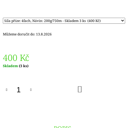
Můžeme doručit do:
13.8.2026
400 Kč
Měrná
Skladem
(3 ks)
cena:
DO
KOŠÍKU