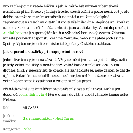
Pro začínající uživatele háčků a jehlic může být výzvou vícenitková
nestáčená příze. Práce vyžaduje trochu soustředění a pozornosti, což je ale
dobře, protože se musíte soustředit na práci a můžete tak úplně
zapomenout na všechny ostatní starosti všedního dne. Nepůjde ani koukat
na televizi. Co ale určitě můžete zkusit, jsou audioknihy. Velmi doporučuji
Audiolibrix
mají super výběr knih a výhodný bonusový systém. Zdarma
můžete poslouchat spoustu knih na Youtube, nebo si najděte podcast na
Spotify. Výborné jsou třeba historické pořady Českého rozhlasu.
Jak si poradit s uzlíčky při napojování barev?
Jednotlivé barvy jsou navázané. Vždy se mění jen barva jedné nitky, uzlík
je tedy velmi maličký a nenápadný. Volné konce nitek jsou cca 15 cm
dlouhé. NIKDY neodstřihujte konce, ale zaháčkujte je, nebo zapošijte dál do
úpletu. Pokud konce odstřihnete a necháte jen uzlík, může se rozvázat a
volné konce se pak vytáhnou a zničíte si celou práci.
Při háčkování si také můžete provonět celý byt a relaxovat. Mohu jen
doporučit
orientální vůně
které k nám dováží a prodává moje kamarádka
Helena.
Kód
MLCA258
Jméno
Garnmanufaktur - Next Yarns
značky
:
Kategorie
:
Příze