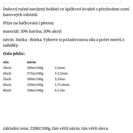
J
Duhový ručně navíjený bobbel ve špičkové kvalitě s přechodem osmi
E
barevných odstínů.
M
E
Příze na háčkování i pletení.
materiál: 50% bavlna, 50% akryl
DÓZIČKA
návin: 3nitka - 8nitka. Vyberte si požadovanou sílu a počet metrů z
NA
DROBNOSTI
nabídky.
14
číslo jehlic:
Kč
síla
návin
3fach
500m/100g
2,5mm
4fach
375m/100g
3-3,5mm
5fach
300m/100g
3,5mm
6fach
250m/100g
3,75-4mm
8fach
188m/100g
4,5-5m
základní cena: 220Kč/100g, čím větší návin, tím větší sleva.