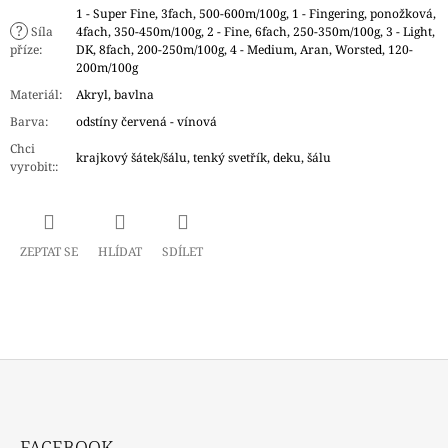
1 - Super Fine, 3fach, 500-600m/100g, 1 - Fingering, ponožková,
?
Síla
4fach, 350-450m/100g, 2 - Fine, 6fach, 250-350m/100g, 3 - Light,
příze
:
DK, 8fach, 200-250m/100g, 4 - Medium, Aran, Worsted, 120-
200m/100g
Materiál
:
Akryl, bavlna
Barva
:
odstíny červená - vínová
Chci
krajkový šátek/šálu, tenký svetřík, deku, šálu
vyrobit:
:
ZEPTAT SE
HLÍDAT
SDÍLET
Z
Á
FACEBOOK