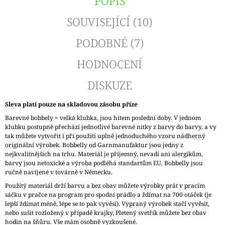
POPIS
SOUVISEJÍCÍ (10)
PODOBNÉ (7)
HODNOCENÍ
DISKUZE
Sleva platí pouze na skladovou zásobu příze
Barevné bobbely = velká klubka, jsou hitem poslední doby. V jednom
klubku postupně přechází jednotlivé barevné nitky z barvy do barvy, a vy
tak můžete vytvořit i při použití uplně jednoduchého vzoru nádherný
originální výrobek. Bobbelly od Garnmanufaktur jsou jedny z
nejkvalitnějších na trhu. Materiál je příjemný, nevadí ani alergikům,
barvy jsou netoxické a výroba podléhá standartům EU. Bobbelly jsou
ručně navíjené v továrně v Německu.
Použitý materiál drží barvu a bez obav můžete výrobky prát v pracím
sáčku v pračce na program pro spodní prádlo a ždímat na 700 otáček (je
lepší ždímat méně, lépe se to pak vyvěsí). Vypraný výrobek stačí vyvěsit,
nebo sušit rozložený v případě krajky, Pletený svetřík můžete bez obav
hodin na šňůru. Vše mám osobně vyzkoušené.