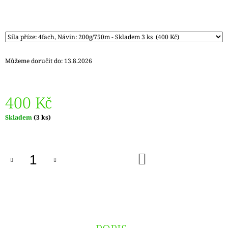
Můžeme doručit do:
13.8.2026
400 Kč
Měrná
Skladem
(3 ks)
cena:
DO
KOŠÍKU