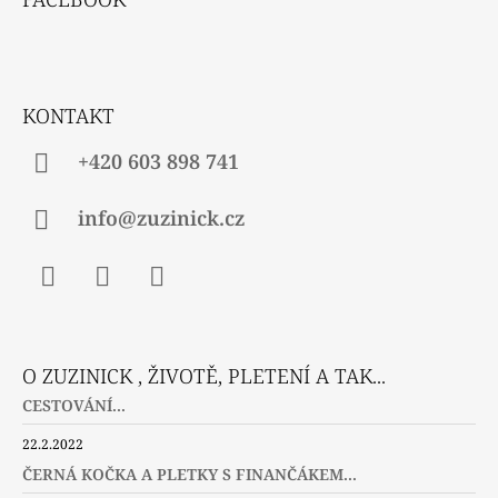
P
A
T
Í
KONTAKT
+420 603 898 741
info@zuzinick.cz
Facebook
Instagram
Twitter
O ZUZINICK , ŽIVOTĚ, PLETENÍ A TAK...
CESTOVÁNÍ...
22.2.2022
ČERNÁ KOČKA A PLETKY S FINANČÁKEM...