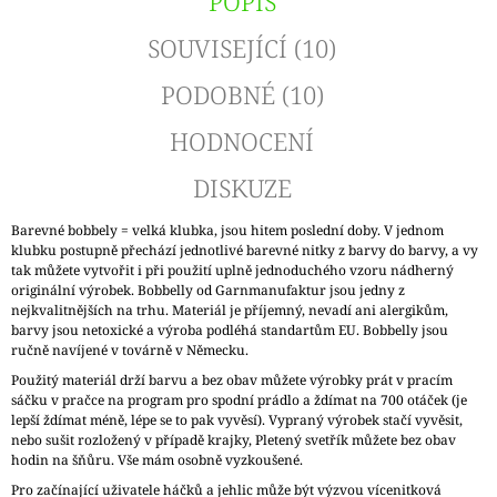
POPIS
SOUVISEJÍCÍ (10)
PODOBNÉ (10)
HODNOCENÍ
DISKUZE
Barevné bobbely = velká klubka, jsou hitem poslední doby. V jednom
klubku postupně přechází jednotlivé barevné nitky z barvy do barvy, a vy
tak můžete vytvořit i při použití uplně jednoduchého vzoru nádherný
originální výrobek. Bobbelly od Garnmanufaktur jsou jedny z
nejkvalitnějších na trhu. Materiál je příjemný, nevadí ani alergikům,
barvy jsou netoxické a výroba podléhá standartům EU. Bobbelly jsou
ručně navíjené v továrně v Německu.
Použitý materiál drží barvu a bez obav můžete výrobky prát v pracím
sáčku v pračce na program pro spodní prádlo a ždímat na 700 otáček (je
lepší ždímat méně, lépe se to pak vyvěsí). Vypraný výrobek stačí vyvěsit,
nebo sušit rozložený v případě krajky, Pletený svetřík můžete bez obav
hodin na šňůru. Vše mám osobně vyzkoušené.
Pro začínající uživatele háčků a jehlic může být výzvou vícenitková