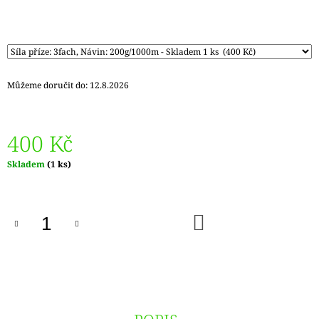
Můžeme doručit do:
12.8.2026
400 Kč
Měrná
Skladem
(1 ks)
cena:
DO
KOŠÍKU