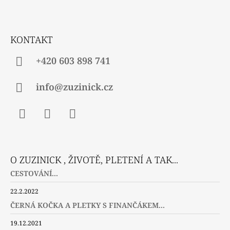
A
T
Í
KONTAKT
+420 603 898 741
info@zuzinick.cz
Facebook
Instagram
Twitter
O ZUZINICK , ŽIVOTĚ, PLETENÍ A TAK...
CESTOVÁNÍ...
22.2.2022
ČERNÁ KOČKA A PLETKY S FINANČÁKEM...
19.12.2021