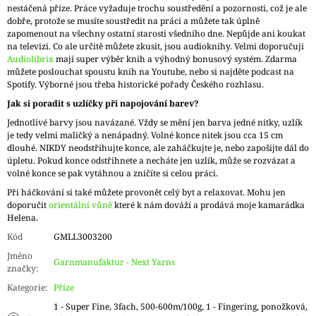
nestáčená příze. Práce vyžaduje trochu soustředění a pozornosti, což je ale
dobře, protože se musíte soustředit na práci a můžete tak úplně
zapomenout na všechny ostatní starosti všedního dne. Nepůjde ani koukat
na televizi. Co ale určitě můžete zkusit, jsou audioknihy. Velmi doporučuji
Audiolibrix
mají super výběr knih a výhodný bonusový systém. Zdarma
můžete poslouchat spoustu knih na Youtube, nebo si najděte podcast na
Spotify. Výborné jsou třeba historické pořady Českého rozhlasu.
Jak si poradit s uzlíčky při napojování barev?
Jednotlivé barvy jsou navázané. Vždy se mění jen barva jedné nitky, uzlík
je tedy velmi maličký a nenápadný. Volné konce nitek jsou cca 15 cm
dlouhé. NIKDY neodstřihujte konce, ale zaháčkujte je, nebo zapošijte dál do
úpletu. Pokud konce odstřihnete a necháte jen uzlík, může se rozvázat a
volné konce se pak vytáhnou a zničíte si celou práci.
Při háčkování si také můžete provonět celý byt a relaxovat. Mohu jen
doporučit
orientální vůně
které k nám dováží a prodává moje kamarádka
Helena.
Kód
GMLL3003200
Jméno
Garnmanufaktur - Next Yarns
značky
:
Kategorie
:
Příze
1 - Super Fine, 3fach, 500-600m/100g, 1 - Fingering, ponožková,