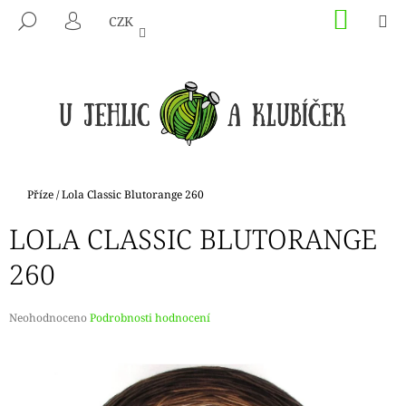
K
Přejít
NÁKU
M
HLEDAT
CZK
na
KOŠÍK
O
PŘIHLÁŠENÍ
ZPĚT
ZPĚT
obsah
Š
Í
C
K
O
P
O
T
Domů
Příze
/
Lola Classic Blutorange 260
Ř
LOLA CLASSIC BLUTORANGE
E
B
260
U
J
Průměrné
Neohodnoceno
Podrobnosti hodnocení
E
hodnocení
produktu
T
je
E
0,0
N
z