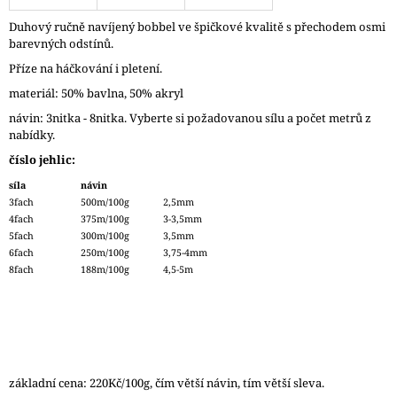
J
Duhový ručně navíjený bobbel ve špičkové kvalitě s přechodem osmi
E
barevných odstínů.
M
E
Příze na háčkování i pletení.
materiál: 50% bavlna, 50% akryl
ZAUBERBALL
návin: 3nitka - 8nitka. Vyberte si požadovanou sílu a počet metrů z
100
TEEZEREMONIE
nabídky.
2249
číslo jehlic:
350
síla
návin
Kč
3fach
500m/100g
2,5mm
4fach
375m/100g
3-3,5mm
5fach
300m/100g
3,5mm
6fach
250m/100g
3,75-4mm
8fach
188m/100g
4,5-5m
základní cena: 220Kč/100g, čím větší návin, tím větší sleva.