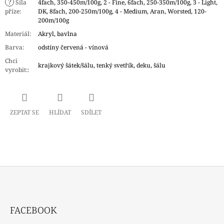
?
Síla
4fach, 350-450m/100g, 2 - Fine, 6fach, 250-350m/100g, 3 - Light,
příze
:
DK, 8fach, 200-250m/100g, 4 - Medium, Aran, Worsted, 120-
200m/100g
Materiál
:
Akryl, bavlna
Barva
:
odstíny červená - vínová
Chci
krajkový šátek/šálu, tenký svetřík, deku, šálu
vyrobit:
:
ZEPTAT SE
HLÍDAT
SDÍLET
Z
Á
FACEBOOK
P