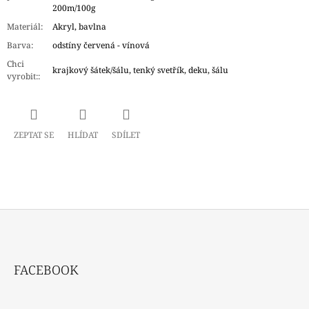
200m/100g
Materiál
:
Akryl, bavlna
Barva
:
odstíny červená - vínová
Chci
krajkový šátek/šálu, tenký svetřík, deku, šálu
vyrobit:
:
ZEPTAT SE
HLÍDAT
SDÍLET
Z
Á
FACEBOOK
P
A