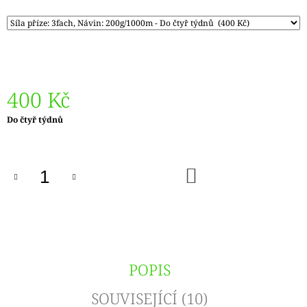
400 Kč
Měrná
Do čtyř týdnů
cena:
DO
KOŠÍKU
POPIS
SOUVISEJÍCÍ (10)