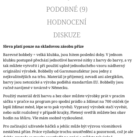
PODOBNÉ (9)
HODNOCENÍ
DISKUZE
Sleva platí pouze na skladovou zásobu příze
Barevné bobbely = velká klubka, jsou hitem poslední doby. V jednom
klubku postupně přechází jednotlivé barevné nitky z barvy do barvy, a vy
tak můžete vytvořit i při použití uplně jednoduchého vzoru nádherný
originální výrobek. Bobbelly od Garnmanufaktur jsou jedny z
nejkvalitnějších na trhu. Materiál je příjemný, nevadí ani alergikům,
barvy jsou netoxické a výroba podléhá standartům EU. Bobbelly jsou
ručně navíjené v továrně v Německu.
Použitý materiál drží barvu a bez obav můžete výrobky prát v pracím
sáčku v pračce na program pro spodní prádlo a ždímat na 700 otáček (je
lepší ždímat méně, lépe se to pak vyvěsí). Vypraný výrobek stačí vyvěsit,
nebo sušit rozložený v případě krajky, Pletený svetřík můžete bez obav
hodin na šňůru. Vše mám osobně vyzkoušené.
Pro začínající uživatele háčků a jehlic může být výzvou vícenitková
nestáčená příze. Práce vyžaduje trochu soustředění a pozornosti, což je ale