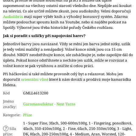
dobře, protože se musíte soustředit na práci a můžete tak úplně
zapomenout na všechny ostatní starosti všedního dne. Nepůjde ani koukat
na televizi. Co ale určitě můžete zkusit, jsou audioknihy. Velmi doporučuji
Audiolibrix
mají super výběr knih a výhodný bonusový systém. Zdarma
můžete poslouchat spoustu knih na Youtube, nebo si najděte podcast na
Spotify. Výborné jsou třeba historické pořady Českého rozhlasu.
Jak si poradit s uzlíčky při napojování barev?
Jednotlivé barvy jsou navázané. Vždy se mění jen barva jedné nitky, uzlík
je tedy velmi maličký a nenápadný. Volné konce nitek jsou cca 15 cm
dlouhé. NIKDY neodstřihujte konce, ale zaháčkujte je, nebo zapošijte dál do
úpletu. Pokud konce odstřihnete a necháte jen uzlík, může se rozvázat a
volné konce se pak vytáhnou a zničíte si celou práci.
Při háčkování si také můžete provonět celý byt a relaxovat. Mohu jen
doporučit
orientální vůně
které k nám dováží a prodává moje kamarádka
Helena.
Kód
GMLL4613200
Jméno
Garnmanufaktur - Next Yarns
značky
:
Kategorie
:
Příze
1 - Super Fine, 3fach, 500-600m/100g, 1 - Fingering, ponožková,
?
Síla
4fach, 350-450m/100g, 2 - Fine, 6fach, 250-350m/100g, 3 - Light,
příze
:
DK, 8fach, 200-250m/100g, 4 - Medium, Aran, Worsted, 120-