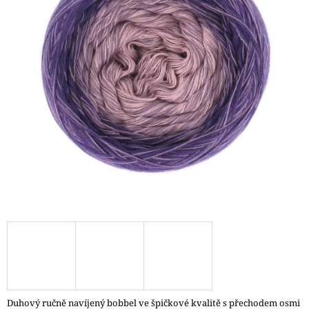
A
J
Í
T
?
HLEDAT
D
O
P
O
R
U
Č
Duhový ručně navíjený bobbel ve špičkové kvalitě s přechodem osmi
U