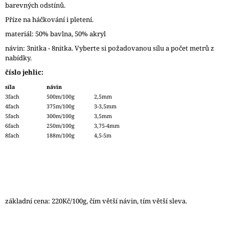
barevných odstínů.
J
E
Příze na háčkování i pletení.
M
materiál: 50% bavlna, 50% akryl
E
návin: 3nitka - 8nitka. Vyberte si požadovanou sílu a počet metrů z
nabídky.
ZAUBERBALL
100
číslo jehlic:
TEEZEREMONIE
2249
síla
návin
3fach
500m/100g
2,5mm
350
4fach
375m/100g
3-3,5mm
Kč
5fach
300m/100g
3,5mm
6fach
250m/100g
3,75-4mm
8fach
188m/100g
4,5-5m
základní cena: 220Kč/100g, čím větší návin, tím větší sleva.