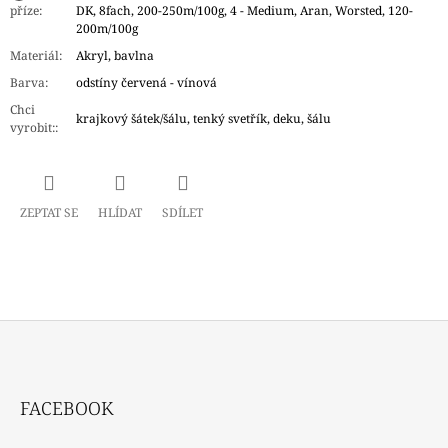
příze
:
DK, 8fach, 200-250m/100g, 4 - Medium, Aran, Worsted, 120-
200m/100g
Materiál
:
Akryl, bavlna
Barva
:
odstíny červená - vínová
Chci
krajkový šátek/šálu, tenký svetřík, deku, šálu
vyrobit:
:
ZEPTAT SE
HLÍDAT
SDÍLET
Z
Á
FACEBOOK
P