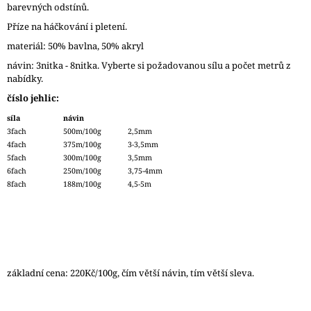
barevných odstínů.
J
E
Příze na háčkování i pletení.
M
materiál: 50% bavlna, 50% akryl
E
návin: 3nitka - 8nitka. Vyberte si požadovanou sílu a počet metrů z
nabídky.
REGIA
6PLY
číslo jehlic:
FJORD
COLOR
síla
návin
LASSE
3fach
500m/100g
2,5mm
02834
4fach
375m/100g
3-3,5mm
170
5fach
300m/100g
3,5mm
Kč
6fach
250m/100g
3,75-4mm
Původně:
8fach
188m/100g
4,5-5m
215
Kč
základní cena: 220Kč/100g, čím větší návin, tím větší sleva.