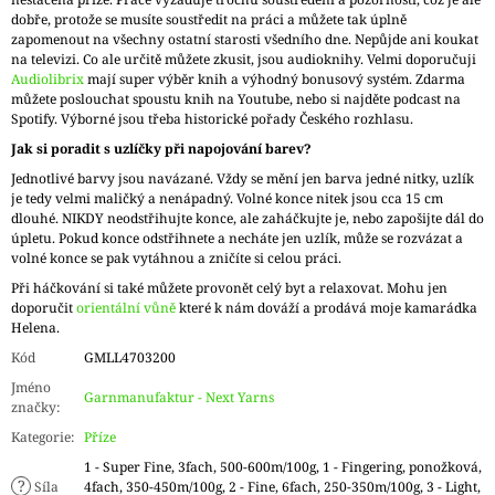
dobře, protože se musíte soustředit na práci a můžete tak úplně
zapomenout na všechny ostatní starosti všedního dne. Nepůjde ani koukat
na televizi. Co ale určitě můžete zkusit, jsou audioknihy. Velmi doporučuji
Audiolibrix
mají super výběr knih a výhodný bonusový systém. Zdarma
můžete poslouchat spoustu knih na Youtube, nebo si najděte podcast na
Spotify. Výborné jsou třeba historické pořady Českého rozhlasu.
Jak si poradit s uzlíčky při napojování barev?
Jednotlivé barvy jsou navázané. Vždy se mění jen barva jedné nitky, uzlík
je tedy velmi maličký a nenápadný. Volné konce nitek jsou cca 15 cm
dlouhé. NIKDY neodstřihujte konce, ale zaháčkujte je, nebo zapošijte dál do
úpletu. Pokud konce odstřihnete a necháte jen uzlík, může se rozvázat a
volné konce se pak vytáhnou a zničíte si celou práci.
Při háčkování si také můžete provonět celý byt a relaxovat. Mohu jen
doporučit
orientální vůně
které k nám dováží a prodává moje kamarádka
Helena.
Kód
GMLL4703200
Jméno
Garnmanufaktur - Next Yarns
značky
:
Kategorie
:
Příze
1 - Super Fine, 3fach, 500-600m/100g, 1 - Fingering, ponožková,
?
Síla
4fach, 350-450m/100g, 2 - Fine, 6fach, 250-350m/100g, 3 - Light,