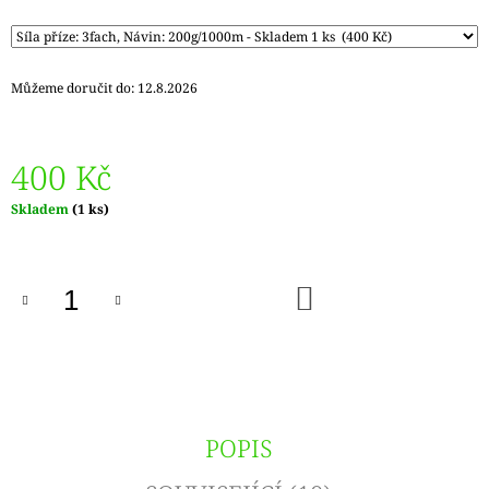
Můžeme doručit do:
12.8.2026
400 Kč
Měrná
Skladem
(1 ks)
cena:
DO
KOŠÍKU
POPIS