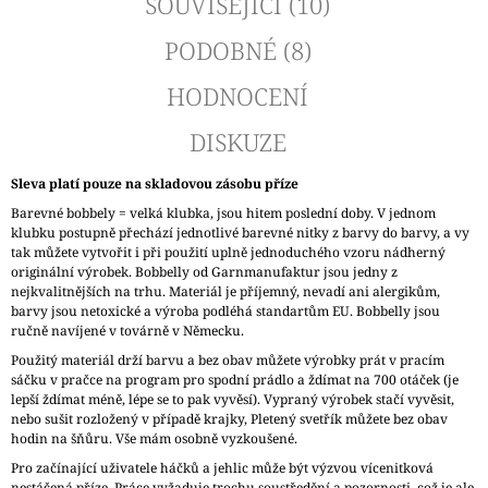
SOUVISEJÍCÍ (10)
PODOBNÉ (8)
HODNOCENÍ
DISKUZE
Sleva platí pouze na skladovou zásobu příze
Barevné bobbely = velká klubka, jsou hitem poslední doby. V jednom
klubku postupně přechází jednotlivé barevné nitky z barvy do barvy, a vy
tak můžete vytvořit i při použití uplně jednoduchého vzoru nádherný
originální výrobek. Bobbelly od Garnmanufaktur jsou jedny z
nejkvalitnějších na trhu. Materiál je příjemný, nevadí ani alergikům,
barvy jsou netoxické a výroba podléhá standartům EU. Bobbelly jsou
ručně navíjené v továrně v Německu.
Použitý materiál drží barvu a bez obav můžete výrobky prát v pracím
sáčku v pračce na program pro spodní prádlo a ždímat na 700 otáček (je
lepší ždímat méně, lépe se to pak vyvěsí). Vypraný výrobek stačí vyvěsit,
nebo sušit rozložený v případě krajky, Pletený svetřík můžete bez obav
hodin na šňůru. Vše mám osobně vyzkoušené.
Pro začínající uživatele háčků a jehlic může být výzvou vícenitková
nestáčená příze. Práce vyžaduje trochu soustředění a pozornosti, což je ale