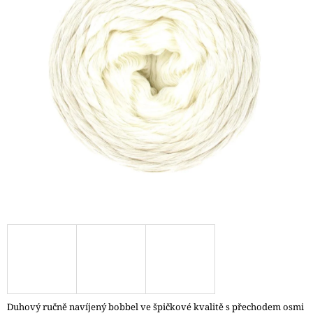
A
J
Í
T
?
HLEDAT
D
O
P
O
R
U
Č
Duhový ručně navíjený bobbel ve špičkové kvalitě s přechodem osmi
U