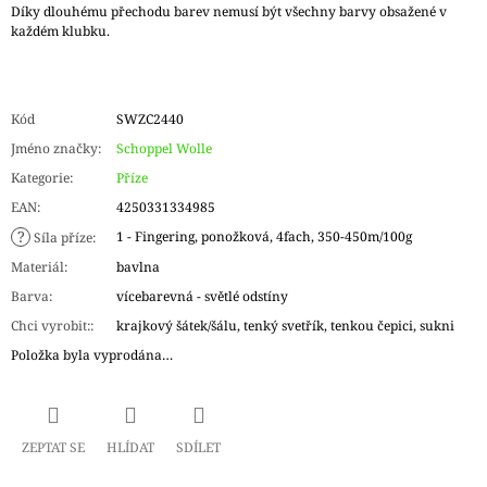
Díky dlouhému přechodu barev nemusí být všechny barvy obsažené v
každém klubku.
Kód
SWZC2440
Jméno značky
:
Schoppel Wolle
Kategorie
:
Příze
EAN
:
4250331334985
?
1 - Fingering, ponožková, 4fach, 350-450m/100g
Síla příze
:
Materiál
:
bavlna
Barva
:
vícebarevná - světlé odstíny
Chci vyrobit:
:
krajkový šátek/šálu, tenký svetřík, tenkou čepici, sukni
Položka byla vyprodána…
ZEPTAT SE
HLÍDAT
SDÍLET