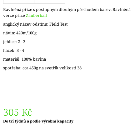
J
Bavlněná příze s postupným dlouhým přechodem barev. Bavlněná
E
verze příze
Zauberball
M
E
anglický název odstínu: Field Test
návin: 420m/100g
REGIA
jehlice: 2 - 3
PAIRFECT
A&C
háček: 3 - 4
GARDEN
09136
materiál: 100% bavlna
280
spotřeba: cca 450g na svetřík velikosti 38
Kč
Původně:
295
Kč
305 Kč
Měrná
Do tří týdnů a podle výrobní kapacity
cena: