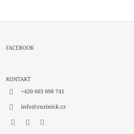
Z
Á
FACEBOOK
P
A
T
Í
KONTAKT
+420 603 898 741
info@zuzinick.cz
Facebook
Instagram
Twitter